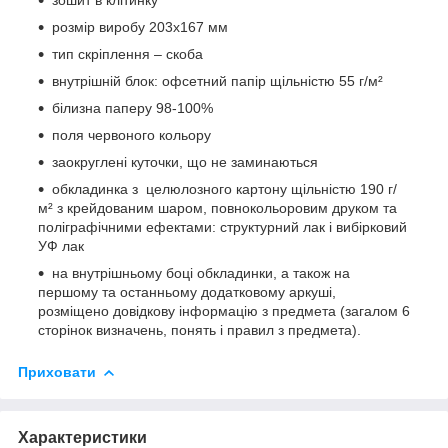
розмір виробу 203х167 мм
тип скріплення – скоба
внутрішній блок: офсетний папір щільністю 55 г/м²
білизна паперу 98-100%
поля червоного кольору
заокруглені куточки, що не заминаються
обкладинка з целюлозного картону щільністю 190 г/
м² з крейдованим шаром, повнокольоровим друком та
поліграфічними ефектами: структурний лак і вибірковий
УФ лак
на внутрішньому боці обкладинки, а також на
першому та останньому додатковому аркуші,
розміщено довідкову інформацію з предмета (загалом 6
сторінок визначень, понять і правил з предмета).
Приховати
Характеристики