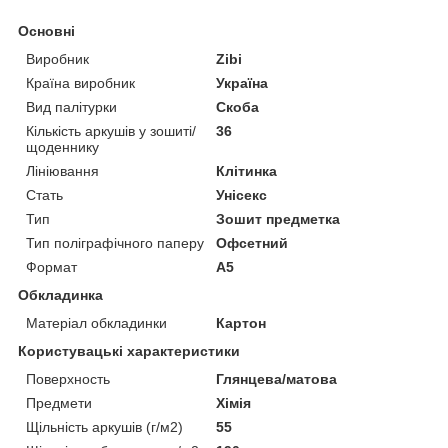
Основні
Виробник
Zibi
Країна виробник
Україна
Вид палітурки
Скоба
Кількість аркушів у зошиті/
36
щоденнику
Лініювання
Клітинка
Стать
Унісекс
Тип
Зошит предметка
Тип поліграфічного паперу
Офсетний
Формат
A5
Обкладинка
Матеріал обкладинки
Картон
Користувацькі характеристики
Поверхность
Глянцева/матова
Предмети
Хімія
Щільність аркушів (г/м2)
55