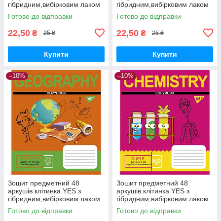
гібридним,вибірковим лаком
гібридним,вибірковим лаком
ГЕОГРАФІЯ (Fun school
ХІМІЯ (Doodle board)
Готово до відправки
Готово до відправки
subjects)
22,50
22,50
₴
₴
25 ₴
25 ₴
Купити
Купити
–10%
–10%
Зошит предметний 48
Зошит предметний 48
аркушів клітинка YES з
аркушів клітинка YES з
гібридним,вибірковим лаком
гібридним,вибірковим лаком
ГЕОГРАФІЯ (Cool school
ХІМІЯ (Cool school subjects)
Готово до відправки
Готово до відправки
subjects)