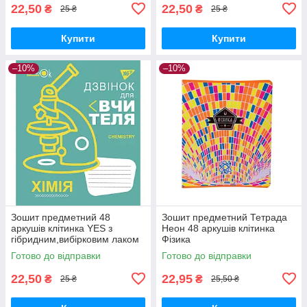
22,50
22,50
₴
₴
25 ₴
25 ₴
Купити
Купити
–10%
–10%
Зошит предметний 48
Зошит предметний Тетрада
аркушів клітинка YES з
Неон 48 аркушів клітинка
гібридним,вибірковим лаком
Фізика
ХІМІЯ (Fun school subjects)
Готово до відправки
Готово до відправки
22,50
22,95
₴
₴
25 ₴
25,50 ₴