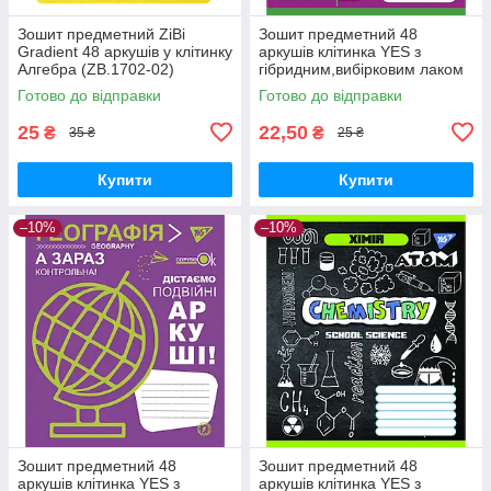
Зошит предметний ZiBi
Зошит предметний 48
Gradient 48 аркушів у клітинку
аркушів клітинка YES з
Алгебра (ZB.1702-02)
гібридним,вибірковим лаком
БІОЛОГІЯ (Cool school
Готово до відправки
Готово до відправки
subjects)
25
22,50
₴
₴
35 ₴
25 ₴
Купити
Купити
–10%
–10%
Зошит предметний 48
Зошит предметний 48
аркушів клітинка YES з
аркушів клітинка YES з