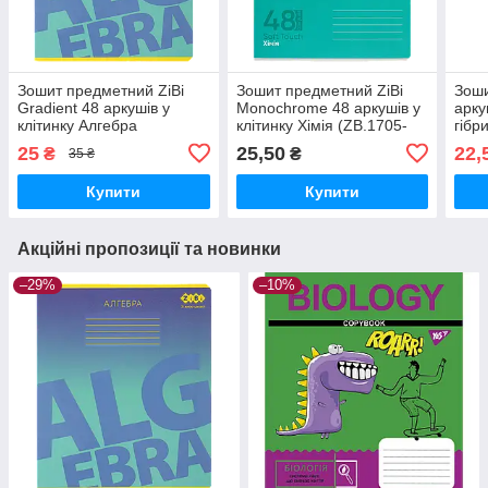
Зошит предметний ZiBi
Зошит предметний ZiBi
Зоши
Gradient 48 аркушів у
Monochrome 48 аркушів у
арку
клітинку Алгебра
клітинку Хімія (ZB.1705-
гібр
(ZB.1702-02)
06)
лако
25
25,50
22,
₴
₴
35 ₴
subj
Купити
Купити
Акційні пропозиції та новинки
–29%
–10%