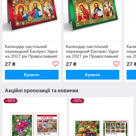
Календар настільний
Календар настільний
Кале
перекидний Експрес Удачі
перекидний Експрес Удачі
пере
на 2027 рік Православний
на 2027 рік Православний
на 2
Червоний (KD27-GR-01U)
Зелений (KD27-GR-03U)
GR-
27
27
27
₴
₴
Купити
Купити
Акційні пропозиції та новинки
–50%
–50%