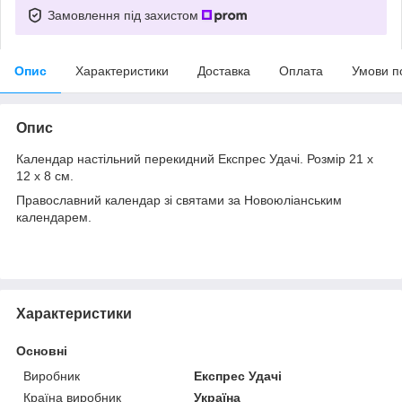
Замовлення під захистом
Опис
Характеристики
Доставка
Оплата
Умови п
Опис
Календар настільний перекидний Експрес Удачі. Розмір 21 х
12 х 8 см.
Православний календар зі святами за Новоюліанським
календарем.
Характеристики
Основні
Виробник
Експрес Удачі
Країна виробник
Україна