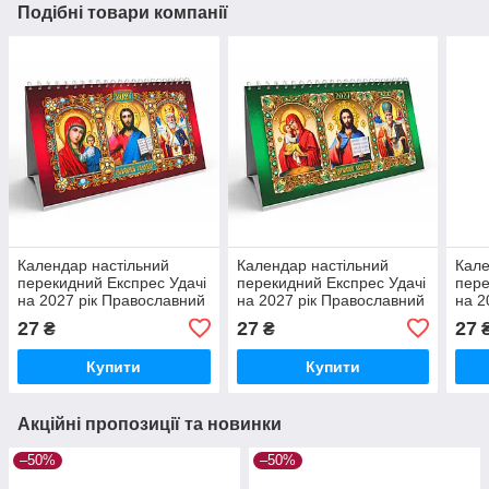
Подібні товари компанії
Календар настільний
Календар настільний
Кале
перекидний Експрес Удачі
перекидний Експрес Удачі
пере
на 2027 рік Православний
на 2027 рік Православний
на 2
Червоний (KD27-GR-01U)
Зелений (KD27-GR-03U)
GR-
27
27
27
₴
₴
Купити
Купити
Акційні пропозиції та новинки
–50%
–50%