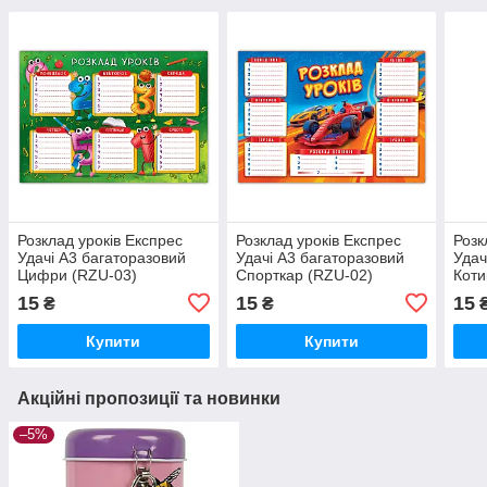
Розклад уроків Експрес
Розклад уроків Експрес
Розк
Удачі А3 багаторазовий
Удачі А3 багаторазовий
Удач
Цифри (RZU-03)
Спорткар (RZU-02)
Коти
15
15
15
₴
₴
Купити
Купити
Акційні пропозиції та новинки
–5%