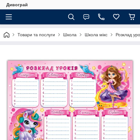
Дивограй
Товари та послуги
Школа
Школа мікс
Розклад уро