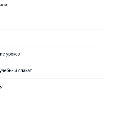
ием
ие уроков
учебный плакат
ая