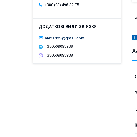
+380 (98) 496-32-75
Р
alexartov@gmail.com
+380509095988
Х
+380509095988
В
К