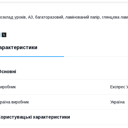
озклад уроків, А3, багаторазовий, ламінований папір, глянцева ламі
арактеристики
Основні
иробник
Експрес 
раїна виробник
Україна
Користувацькі характеристики