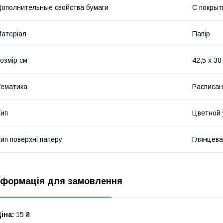
ополнительные свойства бумаги
С покрыт
атеріал
Папір
озмір см
42,5 х 30
ематика
Расписан
ип
Цветной 
ип поверхні паперу
Глянцев
нформація для замовлення
іна:
15 ₴