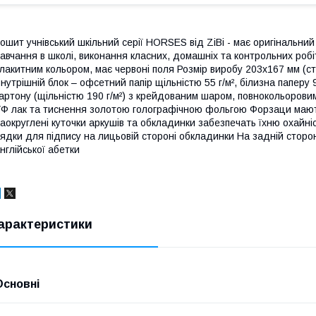
ошит учнівський шкільний серії HORSES від ZiBi - має оригінальн
авчання в школі, виконання класних, домашніх та контрольних робіт
лакитним кольором, має червоні поля Розмір виробу 203х167 мм (с
нутрішній блок – офсетний папір щільністю 55 г/м², білизна папе
артону (щільністю 190 г/м²) з крейдованим шаром, повнокольорови
Ф лак та тиснення золотою голографічною фольгою Форзаци мают
аокруглені куточки аркушів та обкладинки забезпечать їхню охайні
ядки для підпису на лицьовій стороні обкладинки На задній сторон
нглійської абетки
арактеристики
Основні