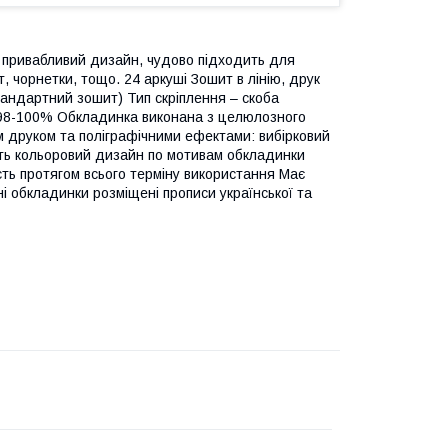
ий привабливий дизайн, чудово підходить для
, чорнетки, тощо. 24 аркуші Зошит в лінію, друк
тандартний зошит) Тип скріплення – скоба
ру 98-100% Обкладинка виконана з целюлозного
м друком та поліграфічними ефектами: вибірковий
ь кольоровий дизайн по мотивам обкладинки
сть протягом всього терміну використання Має
і обкладинки розміщені прописи української та