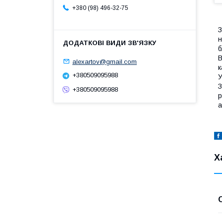
+380 (98) 496-32-75
З
н
б
В
alexartov@gmail.com
к
+380509095988
У
З
+380509095988
р
а
Х