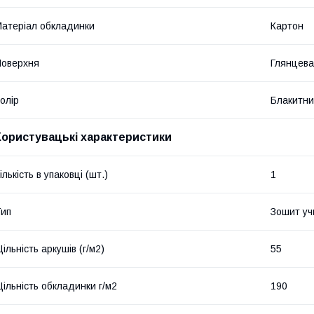
атеріал обкладинки
Картон
оверхня
Глянцева
олір
Блакитн
Користувацькі характеристики
ількість в упаковці (шт.)
1
ип
Зошит уч
ільність аркушів (г/м2)
55
ільність обкладинки г/м2
190