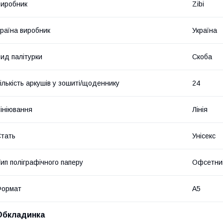
иробник
Zibi
раїна виробник
Україна
ид палітурки
Скоба
ількість аркушів у зошиті/щоденнику
24
ініювання
Лінія
тать
Унісекс
ип поліграфічного паперу
Офсетни
Формат
A5
Обкладинка