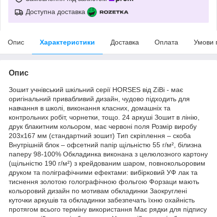
Доступна доставка
Опис
Характеристики
Доставка
Оплата
Умови 
Опис
Зошит учнівський шкільний серії HORSES від ZiBi - має
оригінальний привабливий дизайн, чудово підходить для
навчання в школі, виконання класних, домашніх та
контрольних робіт, чорнетки, тощо. 24 аркуші Зошит в лінію,
друк блакитним кольором, має червоні поля Розмір виробу
203х167 мм (стандартний зошит) Тип скріплення – скоба
Внутрішній блок – офсетний папір щільністю 55 г/м², білизна
паперу 98-100% Обкладинка виконана з целюлозного картону
(щільністю 190 г/м²) з крейдованим шаром, повнокольоровим
друком та поліграфічними ефектами: вибірковий УФ лак та
тиснення золотою голографічною фольгою Форзаци мають
кольоровий дизайн по мотивам обкладинки Заокруглені
куточки аркушів та обкладинки забезпечать їхню охайність
протягом всього терміну використання Має рядки для підпису