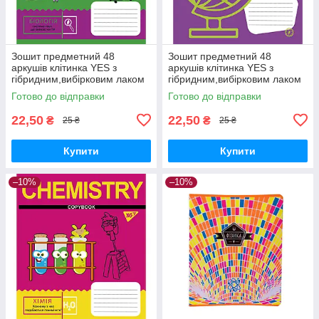
Зошит предметний 48
Зошит предметний 48
аркушів клітинка YES з
аркушів клітинка YES з
гібридним,вибірковим лаком
гібридним,вибірковим лаком
БІОЛОГІЯ (Cool school
ГЕОГРАФІЯ (Fun school
Готово до відправки
Готово до відправки
subjects)
subjects)
22,50
22,50
₴
₴
25 ₴
25 ₴
Купити
Купити
–10%
–10%