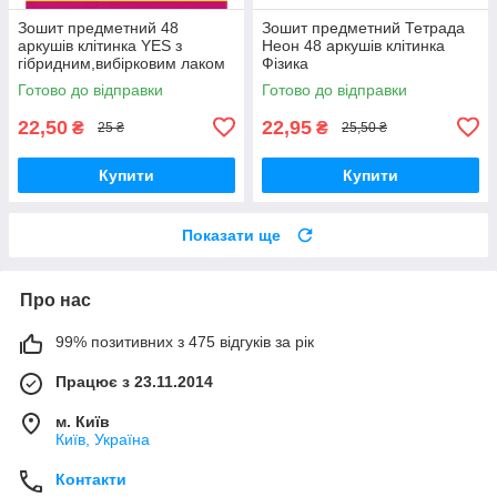
Зошит предметний 48
Зошит предметний Тетрада
аркушів клітинка YES з
Неон 48 аркушів клітинка
гібридним,вибірковим лаком
Фізика
ХІМІЯ (Cool school subjects)
Готово до відправки
Готово до відправки
22,50
22,95
₴
₴
25 ₴
25,50 ₴
Купити
Купити
Показати ще
Про нас
99% позитивних з 475 відгуків за рік
Працює з 23.11.2014
м. Київ
Київ, Україна
Контакти