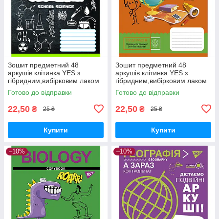
Зошит предметний 48
Зошит предметний 48
аркушів клітинка YES з
аркушів клітинка YES з
гібридним,вибірковим лаком
гібридним,вибірковим лаком
ХІМІЯ (Doodle board)
ГЕОГРАФІЯ (Cool school
Готово до відправки
Готово до відправки
subjects)
22,50
22,50
₴
₴
25 ₴
25 ₴
Купити
Купити
–10%
–10%