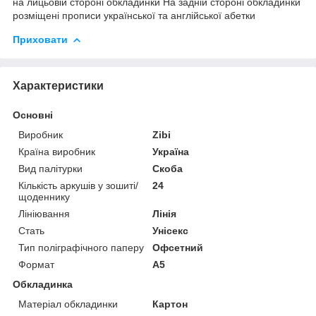
на лицьовій стороні обкладинки На задній стороні обкладинки
розміщені прописи української та англійської абетки
Приховати
Характеристики
Основні
Виробник
Zibi
Країна виробник
Україна
Вид палітурки
Скоба
Кількість аркушів у зошиті/
24
щоденнику
Лініювання
Лінія
Стать
Унісекс
Тип поліграфічного паперу
Офсетний
Формат
A5
Обкладинка
Матеріал обкладинки
Картон