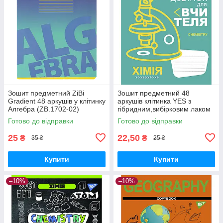
Зошит предметний ZiBi
Зошит предметний 48
Gradient 48 аркушів у клітинку
аркушів клітинка YES з
Алгебра (ZB.1702-02)
гібридним,вибірковим лаком
ХІМІЯ (Fun school subjects)
Готово до відправки
Готово до відправки
25
22,50
₴
₴
35 ₴
25 ₴
Купити
Купити
–10%
–10%