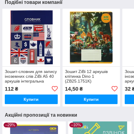
Подібні товари компанії
Зошит-словник для запису
Зошит ZiBi 12 аркушів
Зоши
іноземних слів ZiBi А5 40
клітинка Dino 1
іноз
аркушів інтегральна
(ZB25.1751K)
арку
обкладинка (ZB.13881)
(ZB.
112
14,50
32
₴
₴
Купити
Купити
Акційні пропозиції та новинки
–29%
–10%