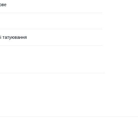
ове
і татуювання