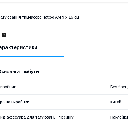
атуювання тимчасове Tattoo AM 9 х 16 см
арактеристики
Основні атрибути
иробник
Без брен
раїна виробник
Китай
ид аксесуара для татуювань і пірсингу
Наклейки