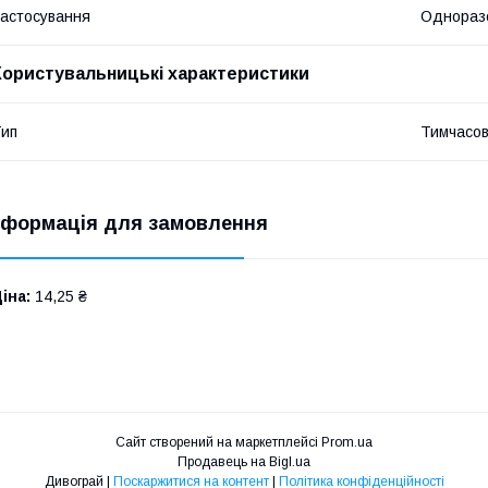
астосування
Однораз
Користувальницькі характеристики
ип
Тимчасов
нформація для замовлення
іна:
14,25 ₴
Сайт створений на маркетплейсі
Prom.ua
Продавець на Bigl.ua
Дивограй |
Поскаржитися на контент
|
Політика конфіденційності