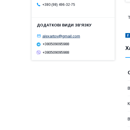
+380 (98) 496-32-75
Т
alexartov@gmail.com
+380509095988
Х
+380509095988
В
К
В