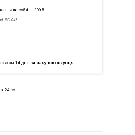
лення на сайті — 200 ₴
од:
BC-046
ротягом 14 днів
за рахунок покупця
 х 24 см