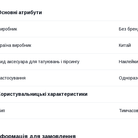
Основні атрибути
иробник
Без брен
раїна виробник
Китай
ид аксесуара для татуювань і пірсингу
Наклейки
астосування
Однораз
Користувальницькі характеристики
ип
Тимчасов
нформація для замовлення