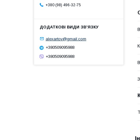
+380 (98) 496-32-75
В
alexartov@gmail.com
К
+380509095988
+380509095988
В
З
Т
І