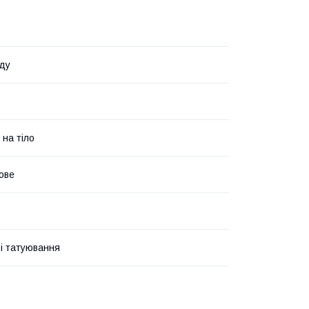
ду
 на тіло
ове
і татуювання