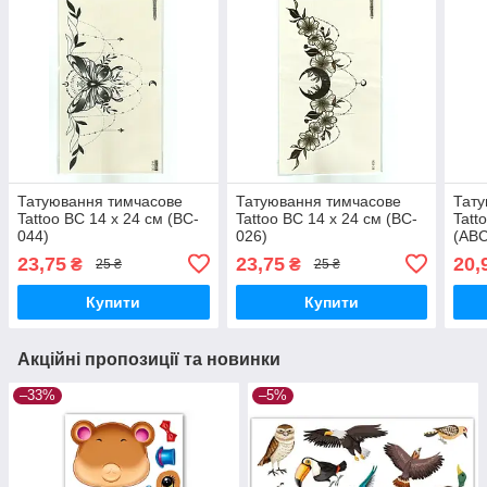
Татуювання тимчасове
Татуювання тимчасове
Тату
Tattoo BC 14 х 24 см (BC-
Tattoo BC 14 х 24 см (BC-
Tatt
044)
026)
(ABC
23,75
23,75
20,
₴
₴
25 ₴
25 ₴
Купити
Купити
Акційні пропозиції та новинки
–33%
–5%