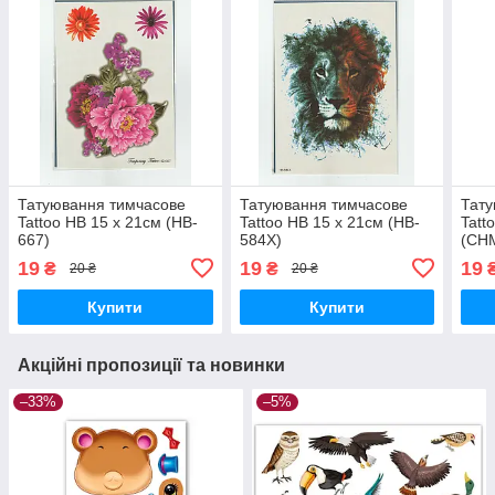
Татуювання тимчасове
Татуювання тимчасове
Тату
Tattoo HB 15 х 21см (HB-
Tattoo HB 15 х 21см (HB-
Tatt
667)
584X)
(CH
19
19
19
₴
₴
20 ₴
20 ₴
Купити
Купити
Акційні пропозиції та новинки
–33%
–5%