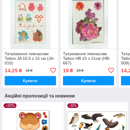
Татуювання тимчасове
Татуювання тимчасове
Тату
Tattoo JA 10,5 х 15 см (JA-
Tattoo HB 15 х 21см (HB-
Tatt
010)
667)
009)
14,25
19
14,
₴
₴
15 ₴
20 ₴
Купити
Купити
Акційні пропозиції та новинки
–33%
–5%