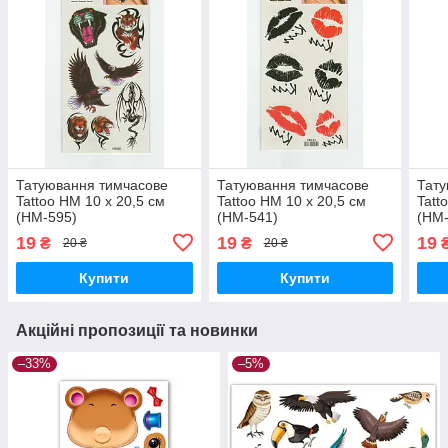
Татуювання тимчасове
Татуювання тимчасове
Тату
Tattoo HM 10 х 20,5 см
Tattoo HM 10 х 20,5 см
Tatt
(HM-595)
(HM-541)
(HM-
19
19
19
₴
₴
20 ₴
20 ₴
Купити
Купити
Акційні пропозиції та новинки
–33%
–5%