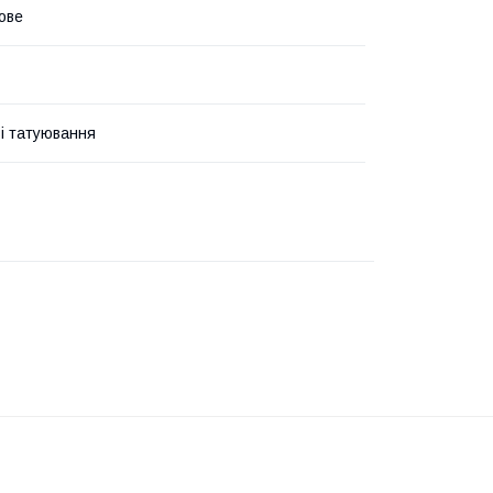
ове
і татуювання