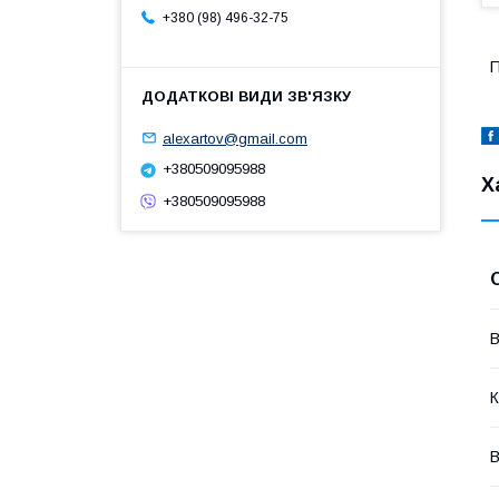
+380 (98) 496-32-75
П
alexartov@gmail.com
+380509095988
Х
+380509095988
В
К
В