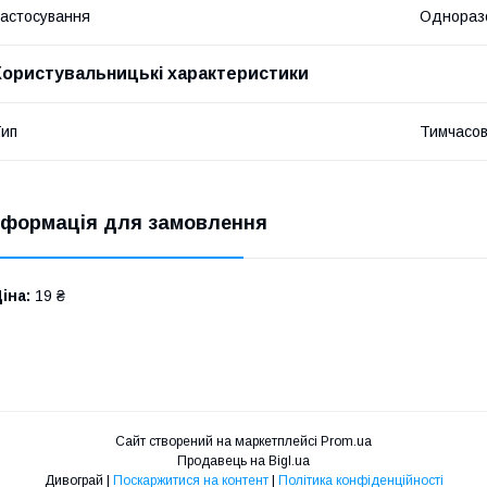
астосування
Однораз
Користувальницькі характеристики
ип
Тимчасов
нформація для замовлення
іна:
19 ₴
Сайт створений на маркетплейсі
Prom.ua
Продавець на Bigl.ua
Дивограй |
Поскаржитися на контент
|
Політика конфіденційності