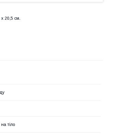
х 20,5 см.
ду
 на тіло