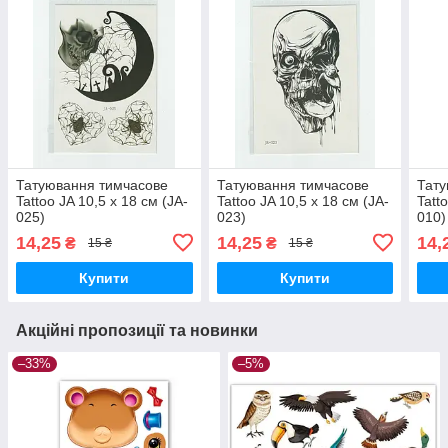
Татуювання тимчасове
Татуювання тимчасове
Тату
Tattoo JA 10,5 х 18 см (JA-
Tattoo JA 10,5 х 18 см (JA-
Tatt
025)
023)
010)
14,25
14,25
14,
₴
₴
15 ₴
15 ₴
Купити
Купити
Акційні пропозиції та новинки
–33%
–5%