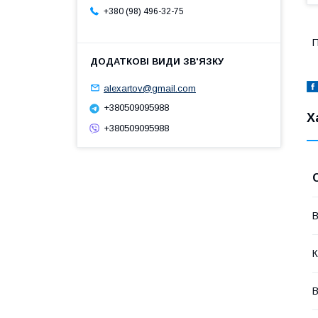
+380 (98) 496-32-75
П
alexartov@gmail.com
+380509095988
Х
+380509095988
В
К
В