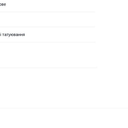
ове
і татуювання