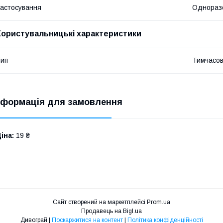
астосування
Однораз
Користувальницькі характеристики
ип
Тимчасов
нформація для замовлення
іна:
19 ₴
Сайт створений на маркетплейсі
Prom.ua
Продавець на Bigl.ua
Дивограй |
Поскаржитися на контент
|
Політика конфіденційності