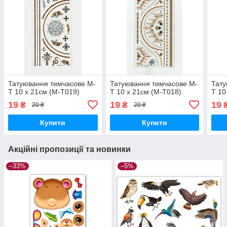
Татуювання тимчасове M-
Татуювання тимчасове M-
Тату
T 10 х 21см (M-T019)
T 10 х 21см (M-T018)
T 10
19
19
19
₴
₴
20 ₴
20 ₴
Купити
Купити
Акційні пропозиції та новинки
–33%
–5%