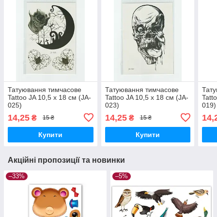
Татуювання тимчасове
Татуювання тимчасове
Тату
Tattoo JA 10,5 х 18 см (JA-
Tattoo JA 10,5 х 18 см (JA-
Tatt
025)
023)
019)
14,25
14,25
14,
₴
₴
15 ₴
15 ₴
Купити
Купити
Акційні пропозиції та новинки
–33%
–5%