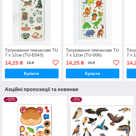
Татуювання тимчасове TU
Татуювання тимчасове TU
Тату
7 х 12см (TU-E043)
7 х 12см (TU-006)
7 х 
14,25
14,25
14,
₴
₴
15 ₴
15 ₴
Купити
Купити
Акційні пропозиції та новинки
–33%
–5%