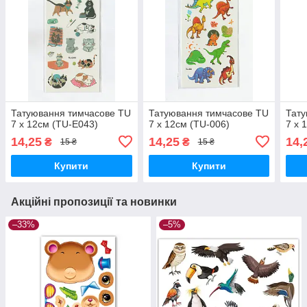
Татуювання тимчасове TU
Татуювання тимчасове TU
Тату
7 х 12см (TU-E043)
7 х 12см (TU-006)
7 х 
14,25
14,25
14,
₴
₴
15 ₴
15 ₴
Купити
Купити
Акційні пропозиції та новинки
–33%
–5%