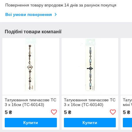
Повернення товару впродовж 14 днів за рахунок покупця
Всі умови повернення
Подібні товари компанії
Татуювання тимчасове TC
Татуювання тимчасове TC
Тату
3 х 16см (TC-60143)
3 х 16см (TC-60140)
міні
5
5
5
₴
₴
₴
Купити
Купити