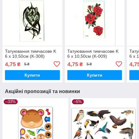
Татуювання тимчасове K
Татуювання тимчасове K
Тату
6 х 10,50см (K-308)
6 х 10,50см (K-009)
6 х 
4,75
4,75
4,7
₴
₴
5 ₴
5 ₴
Купити
Купити
Акційні пропозиції та новинки
–33%
–5%