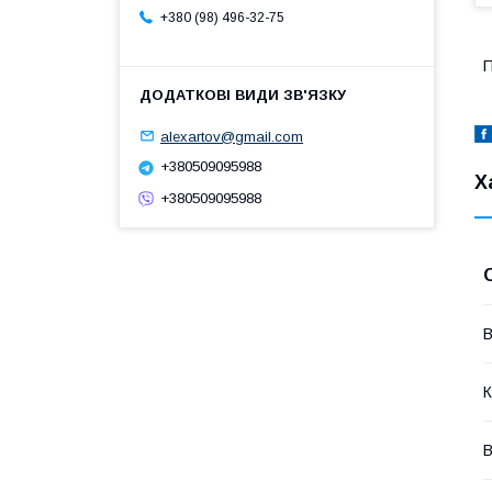
+380 (98) 496-32-75
П
alexartov@gmail.com
+380509095988
Х
+380509095988
В
К
В