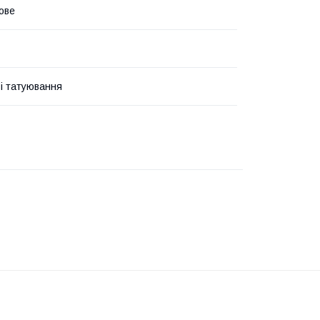
ове
і татуювання