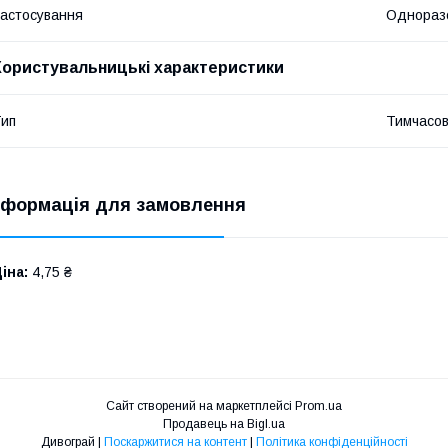
астосування
Однораз
Користувальницькі характеристики
ип
Тимчасов
нформація для замовлення
іна:
4,75 ₴
Сайт створений на маркетплейсі
Prom.ua
Продавець на Bigl.ua
Дивограй |
Поскаржитися на контент
|
Політика конфіденційності