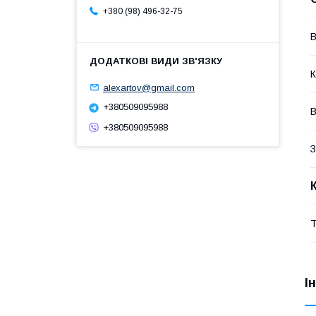
+380 (98) 496-32-75
В
К
alexartov@gmail.com
+380509095988
В
+380509095988
З
Т
І