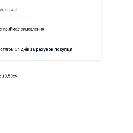
од:
HC-426
не приймає замовлення
ротягом 14 днів
за рахунок покупця
х 10,50см.