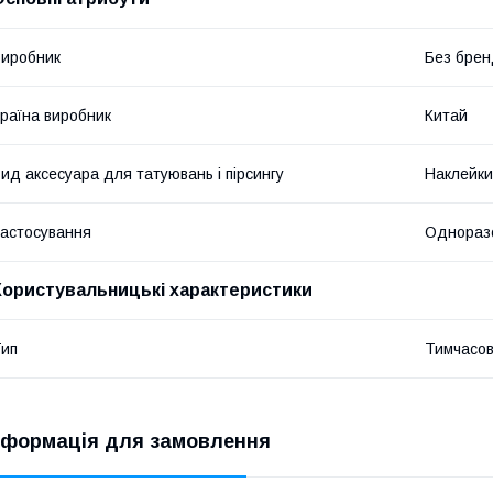
иробник
Без брен
раїна виробник
Китай
ид аксесуара для татуювань і пірсингу
Наклейки
астосування
Однораз
Користувальницькі характеристики
ип
Тимчасов
нформація для замовлення