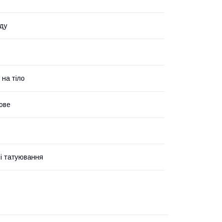
ду
 на тіло
ове
і татуювання