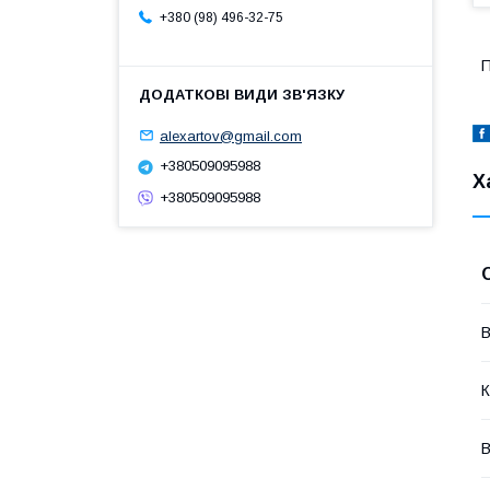
+380 (98) 496-32-75
П
alexartov@gmail.com
+380509095988
Х
+380509095988
В
К
В