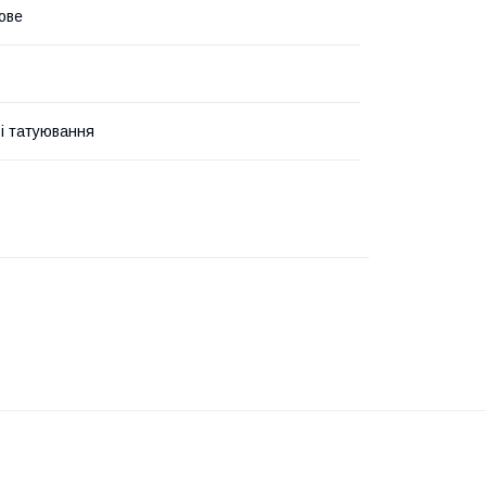
ове
і татуювання