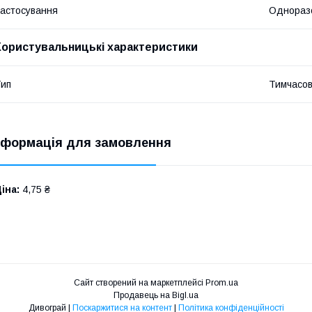
астосування
Однораз
Користувальницькі характеристики
ип
Тимчасов
нформація для замовлення
іна:
4,75 ₴
Сайт створений на маркетплейсі
Prom.ua
Продавець на Bigl.ua
Дивограй |
Поскаржитися на контент
|
Політика конфіденційності