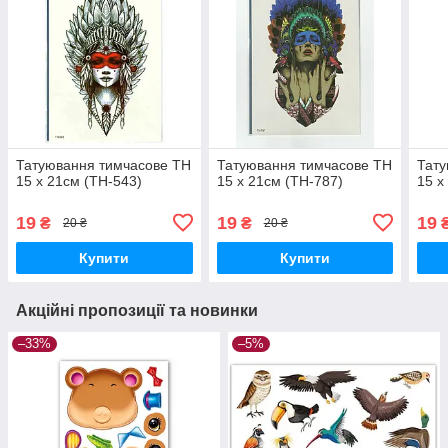
Татуювання тимчасове TH
Татуювання тимчасове TH
Тату
15 х 21см (TH-543)
15 х 21см (TH-787)
15 х
19
19
19
₴
₴
20 ₴
20 ₴
Купити
Купити
Акційні пропозиції та новинки
–33%
–5%