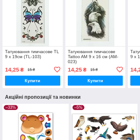
Татуювання тимчасове TL
Татуювання тимчасове
Тату
9 х 19см (TL-103)
Tattoo AM 9 х 16 см (AM-
9 х 
023)
14,25
14,25
14,
₴
₴
15 ₴
15 ₴
Купити
Купити
Акційні пропозиції та новинки
–33%
–5%