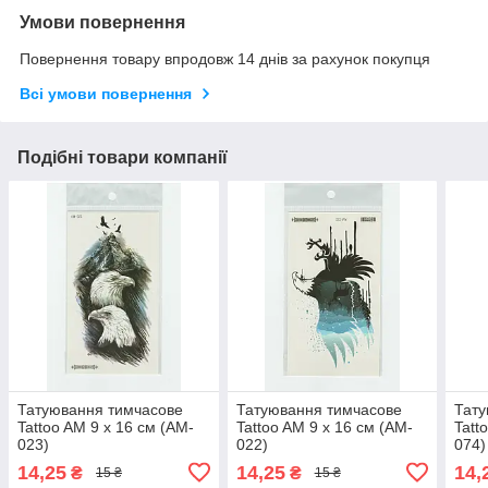
Умови повернення
Повернення товару впродовж 14 днів за рахунок покупця
Всі умови повернення
Подібні товари компанії
Татуювання тимчасове
Татуювання тимчасове
Тату
Tattoo AM 9 х 16 см (AM-
Tattoo AM 9 х 16 см (AM-
Tatt
023)
022)
074)
14,25
14,25
14,
₴
₴
15 ₴
15 ₴