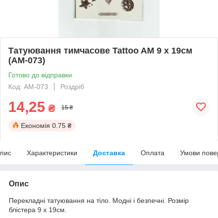
Татуювання тимчасове Tattoo AM 9 х 19см
(AM-073)
Готово до відправки
Код: AM-073
Роздріб
14,25
₴
15 ₴
Економія
0.75 ₴
пис
Характеристики
Доставка
Оплата
Умови пове
Опис
Перекладні татуювання на тіло. Модні і безпечні. Розмір
блістера 9 х 19см.