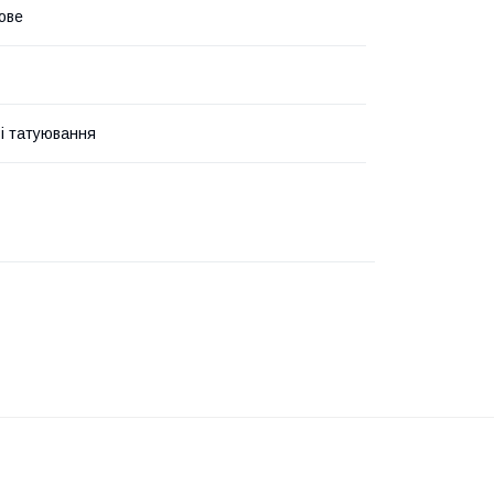
ове
і татуювання