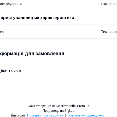
астосування
Однораз
Користувальницькі характеристики
ип
Тимчасов
нформація для замовлення
іна:
14,25 ₴
Сайт створений на маркетплейсі
Prom.ua
Продавець на Bigl.ua
Дивограй |
Поскаржитися на контент
|
Політика конфіденційності