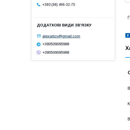
+380 (98) 496-32-75
П
alexartov@gmail.com
+380509095988
Х
+380509095988
В
К
В