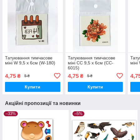
Татуювання тимчасове
Татуювання тимчасове
Тату
міні W 9,5 х 6см (W-180)
міні CC 9,5 х 6см (CC-
міні
6015)
4,75
4,75
4,7
₴
₴
5 ₴
5 ₴
Купити
Купити
Акційні пропозиції та новинки
–33%
–5%