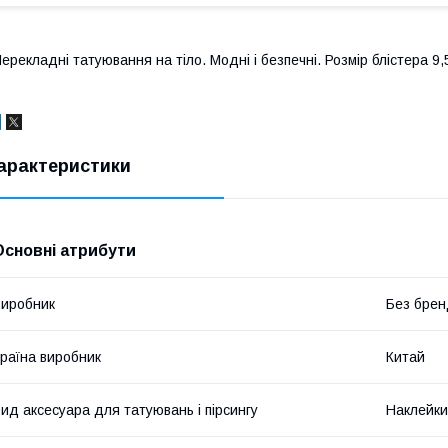
ерекладні татуювання на тіло. Модні і безпечні. Розмір блістера 9,
арактеристики
Основні атрибути
иробник
Без брен
раїна виробник
Китай
ид аксесуара для татуювань і пірсингу
Наклейки