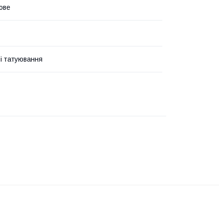
ове
і татуювання