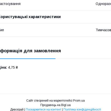
астосування
Однораз
Користувацькі характеристики
ип
Тимчасов
нформація для замовлення
іна:
4,75 ₴
Сайт створений на маркетплейсі
Prom.ua
Продавець на Bigl.ua
Дивограй |
Поскаржитися на контент
|
Політика конфіденційності