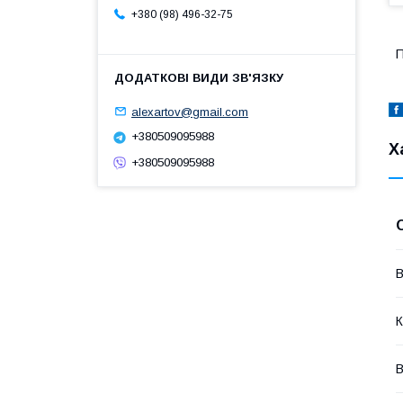
+380 (98) 496-32-75
П
alexartov@gmail.com
+380509095988
Х
+380509095988
В
К
В