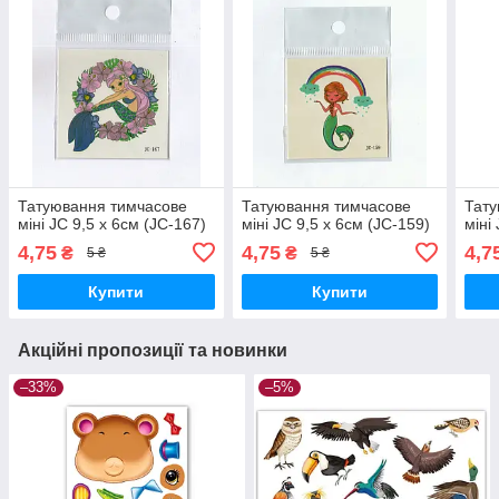
Татуювання тимчасове
Татуювання тимчасове
Тату
міні JC 9,5 х 6см (JC-167)
міні JC 9,5 х 6см (JC-159)
міні
4,75
4,75
4,7
₴
₴
5 ₴
5 ₴
Купити
Купити
Акційні пропозиції та новинки
–33%
–5%