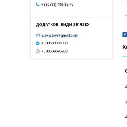
+380 (98) 496-32-75
П
alexartov@gmail.com
+380509095988
Х
+380509095988
В
К
В