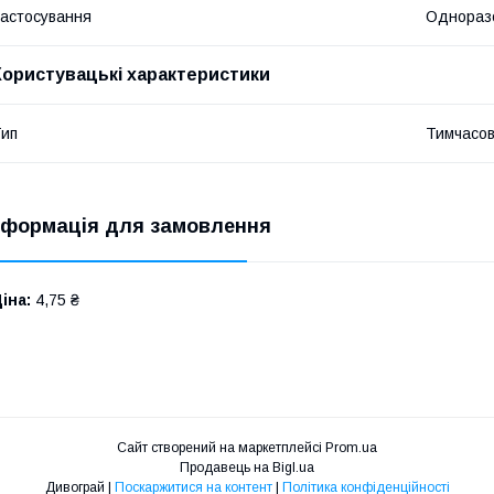
астосування
Однораз
Користувацькі характеристики
ип
Тимчасов
нформація для замовлення
іна:
4,75 ₴
Сайт створений на маркетплейсі
Prom.ua
Продавець на Bigl.ua
Дивограй |
Поскаржитися на контент
|
Політика конфіденційності