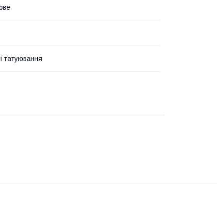
ове
і татуювання