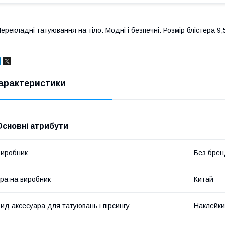
ерекладні татуювання на тіло. Модні і безпечні. Розмір блістера 9,
арактеристики
Основні атрибути
иробник
Без брен
раїна виробник
Китай
ид аксесуара для татуювань і пірсингу
Наклейки