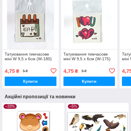
Татуювання тимчасове
Татуювання тимчасове
Тату
міні W 9,5 х 6см (W-180)
міні W 9,5 х 6см (W-175)
міні
4,75
4,75
4,7
₴
₴
5 ₴
5 ₴
Купити
Купити
Акційні пропозиції та новинки
–33%
–5%