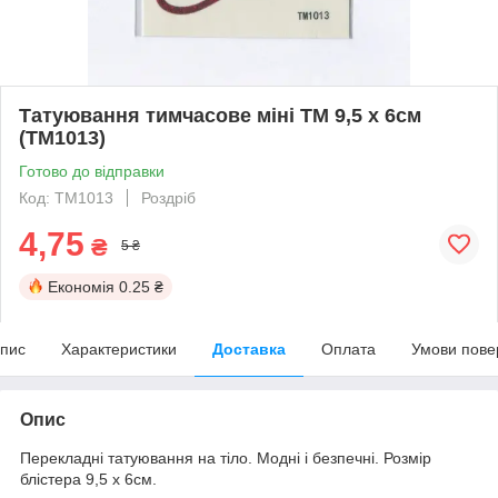
Татуювання тимчасове міні TM 9,5 х 6см
(TM1013)
Готово до відправки
Код: TM1013
Роздріб
4,75
₴
5 ₴
Економія
0.25 ₴
пис
Характеристики
Доставка
Оплата
Умови пове
Опис
Перекладні татуювання на тіло. Модні і безпечні. Розмір
блістера 9,5 х 6см.