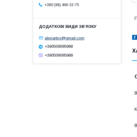
+380 (98) 496-32-75
П
alexartov@gmail.com
+380509095988
Х
+380509095988
В
К
В