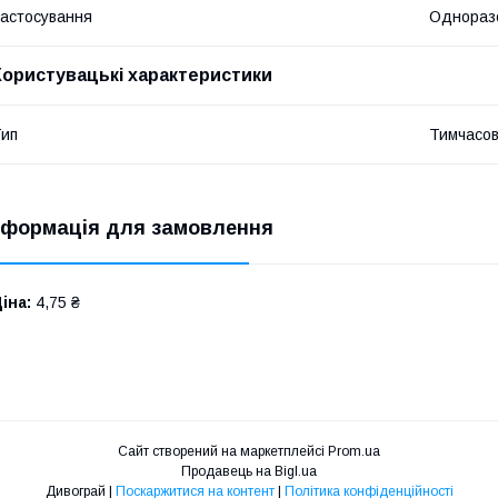
астосування
Однораз
Користувацькі характеристики
ип
Тимчасов
нформація для замовлення
іна:
4,75 ₴
Сайт створений на маркетплейсі
Prom.ua
Продавець на Bigl.ua
Дивограй |
Поскаржитися на контент
|
Політика конфіденційності