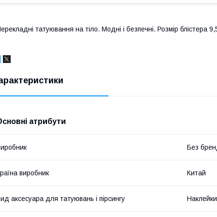
ерекладні татуювання на тіло. Модні і безпечні. Розмір блістера 9,
арактеристики
Основні атрибути
иробник
Без брен
раїна виробник
Китай
ид аксесуара для татуювань і пірсингу
Наклейки