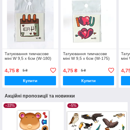
Татуювання тимчасове
Татуювання тимчасове
Тату
міні W 9,5 х 6см (W-180)
міні W 9,5 х 6см (W-175)
міні
4,75
4,75
4,7
₴
₴
5 ₴
5 ₴
Купити
Купити
Акційні пропозиції та новинки
–33%
–5%