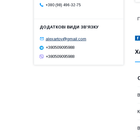
+380 (98) 496-32-75
П
alexartov@gmail.com
+380509095988
Х
+380509095988
В
К
В