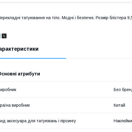
ерекладні татуювання на тіло. Модні і безпечні. Розмір блістера 9,
арактеристики
Основні атрибути
иробник
Без брен
раїна виробник
Китай
ид аксесуара для татуювань і пірсингу
Наклейки