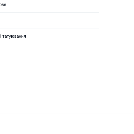
ове
і татуювання