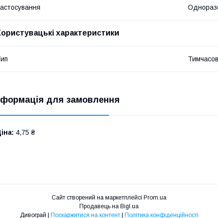
астосування
Однораз
Користувацькі характеристики
ип
Тимчасов
нформація для замовлення
іна:
4,75 ₴
Сайт створений на маркетплейсі
Prom.ua
Продавець на Bigl.ua
Дивограй |
Поскаржитися на контент
|
Політика конфіденційності