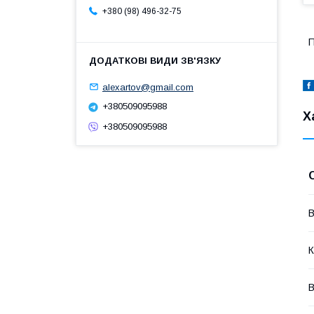
+380 (98) 496-32-75
П
alexartov@gmail.com
+380509095988
Х
+380509095988
В
К
В