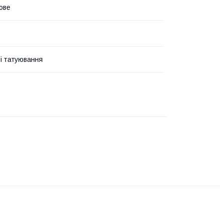
ове
і татуювання