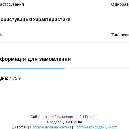
астосування
Однораз
Користувацькі характеристики
ип
Тимчасов
нформація для замовлення
іна:
4,75 ₴
Сайт створений на маркетплейсі
Prom.ua
Продавець на Bigl.ua
Дивограй |
Поскаржитися на контент
|
Політика конфіденційності