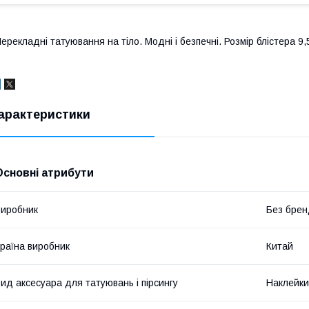
ерекладні татуювання на тіло. Модні і безпечні. Розмір блістера 9,
арактеристики
Основні атрибути
иробник
Без брен
раїна виробник
Китай
ид аксесуара для татуювань і пірсингу
Наклейки