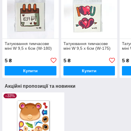
Татуювання тимчасове
Татуювання тимчасове
Тату
міні W 9,5 х 6см (W-180)
міні W 9,5 х 6см (W-175)
міні
5
5
5
₴
₴
₴
Купити
Купити
Акційні пропозиції та новинки
–33%