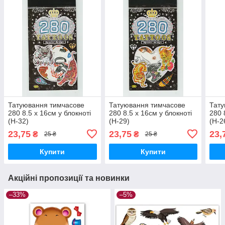
Татуювання тимчасове
Татуювання тимчасове
Тату
280 8.5 х 16см у блокноті
280 8.5 х 16см у блокноті
280 
(H-32)
(H-29)
(H-2
23,75
23,75
23,
₴
₴
25 ₴
25 ₴
Купити
Купити
Акційні пропозиції та новинки
–33%
–5%