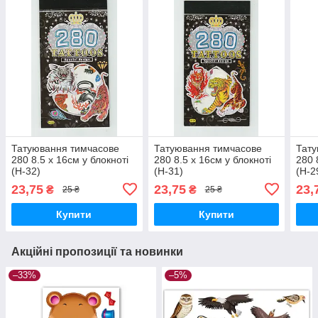
Татуювання тимчасове
Татуювання тимчасове
Тату
280 8.5 х 16см у блокноті
280 8.5 х 16см у блокноті
280 
(H-32)
(H-31)
(H-2
23,75
23,75
23,
₴
₴
25 ₴
25 ₴
Купити
Купити
Акційні пропозиції та новинки
–33%
–5%