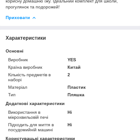
корисну домашню їжу. Ідеальний комплект для школи,
прогулянок та подорожей!
Приховати
Характеристики
Основні
Виробник
YES
Країна виробник
Китай
Кількість предметів в
2
наборі
Матеріал
Пластик
Тип
Пляшка
Додаткові характеристики
Використання в
Ні
мікрохвильовій печі
Підходить для миття в
Ні
посудомийній машині
Користувацькі характеристики