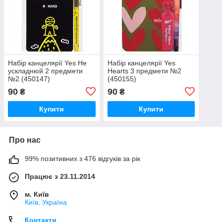
Набір канцелярії Yes Не
Набір канцелярії Yes
ускладнюй 2 предмети
Hearts 3 предмети №2
№2 (450147)
(450155)
90
90
₴
₴
Купити
Купити
Про нас
99% позитивних з 476 відгуків за рік
Працює з 23.11.2014
м. Київ
Київ, Україна
Контакти