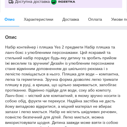
Доступна доставка
Опис
Характеристики
Доставка
Оплата
Умови п
Опис
Набір контейнер і пляшка Yes 2 предмети Набір пляшка та
ланч-бокс з улюбленими персонажами. Цей яскравий та
стильний набір порадує будь-яку дитину та зробить прийом
їжі веселим та зручним! Дизайн із улюбленим персонажем
стане відмінним доповненням до шкільного рюкзака і з
легкістю поміщається в нього. Пляшка для води – компактна,
легка та герметична. Зручна форма дозволяє легко тримати
пляшку в руці, а кришка, що щільно закривається, запобігає
протіканню. Відмінно підійде для води, соку або компоту.
Ланч-бокс – місткий але компактний, в якому зручно носити із
собою обід, фрукти чи перекуси. Надійна застібка не дасть
йому випадково відкритися, а міцний матеріал не вбирає
запахи і легко миється. Набір не містить шкідливих речовин,
повністю безпечний для дітей. Легко миється, можна
використовувати щодня. Дитина завжди може взяти із собою