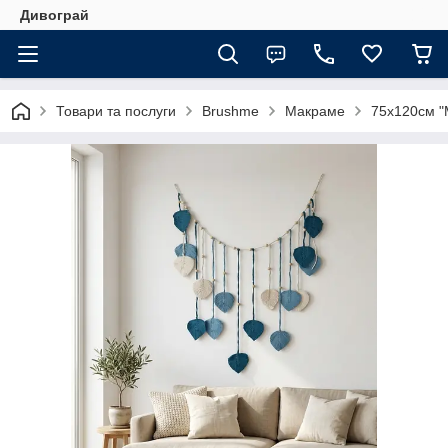
Дивограй
Товари та послуги
Brushme
Макраме
75x120см "