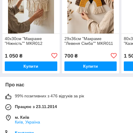
40x30см "Макраме
29x36см "Макраме
80x
"Ніжність"" MKR012
"Левеня Сімба"" MKR011
"Каз
1 050
700
1 5
₴
₴
Купити
Купити
Про нас
99% позитивних з 476 відгуків за рік
Працює з 23.11.2014
м. Київ
Київ, Україна
Контакти