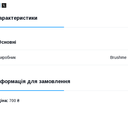
арактеристики
Основні
иробник
Brushme
нформація для замовлення
іна:
700 ₴