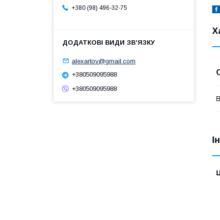
+380 (98) 496-32-75
Х
alexartov@gmail.com
+380509095988
+380509095988
В
І
Ц