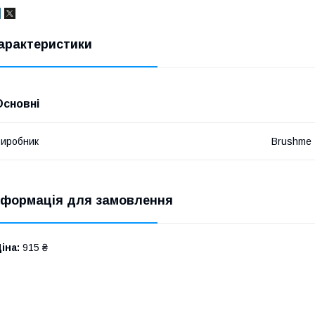
арактеристики
Основні
иробник
Brushme
нформація для замовлення
іна:
915 ₴