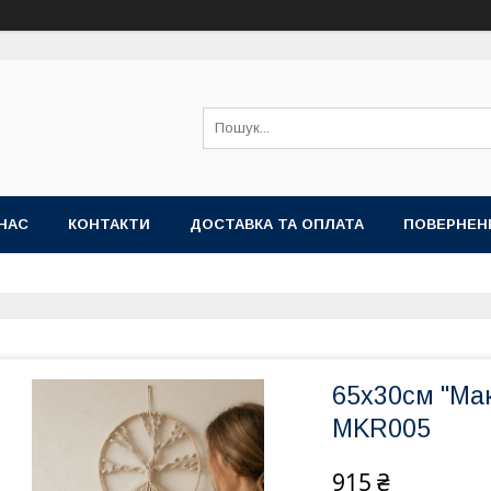
НАС
КОНТАКТИ
ДОСТАВКА ТА ОПЛАТА
ПОВЕРНЕН
65x30см "Мак
MKR005
915 ₴