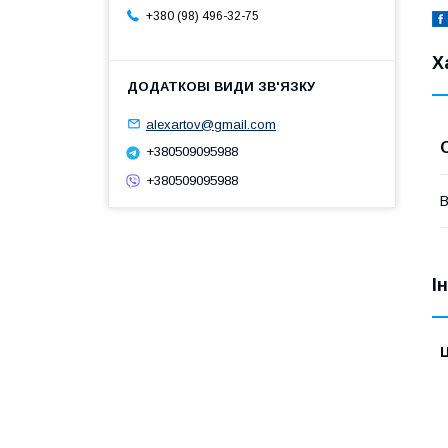
+380 (98) 496-32-75
Х
alexartov@gmail.com
+380509095988
+380509095988
В
І
Ц