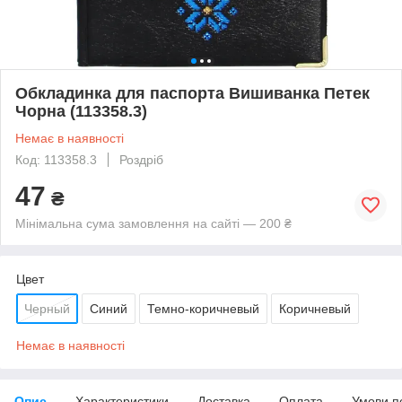
Обкладинка для паспорта Вишиванка Петек
Чорна (113358.3)
Немає в наявності
Код: 113358.3
Роздріб
47
₴
Мінімальна сума замовлення на сайті — 200 ₴
Цвет
Черный
Синий
Темно-коричневый
Коричневый
Немає в наявності
Опис
Характеристики
Доставка
Оплата
Умови п