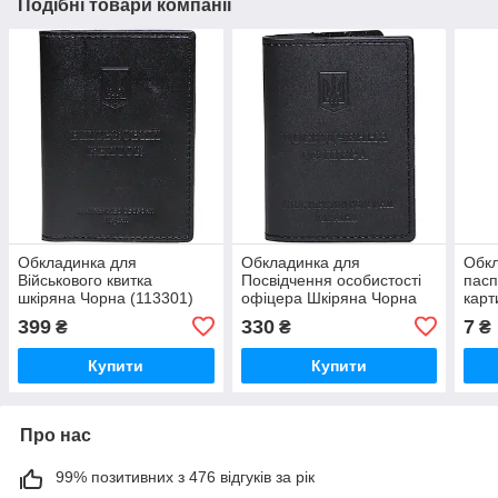
Подібні товари компанії
Обкладинка для
Обкладинка для
Обкл
Військового квитка
Посвідчення особистості
пасп
шкіряна Чорна (113301)
офіцера Шкіряна Чорна
карт
(113319)
150м
399
330
7
₴
₴
₴
Купити
Купити
Про нас
99% позитивних з 476 відгуків за рік