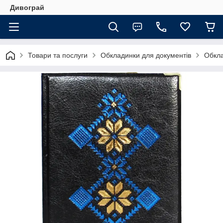
Дивограй
Товари та послуги
Обкладинки для документів
Обкла