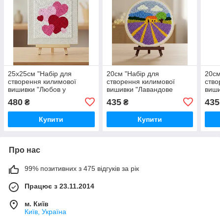
25x25см "Набір для
20см "Набір для
20см
створення килимової
створення килимової
ство
вишивки "Любов у
вишивки "Лавандове
виши
стібках"" PMBR015
поле"" PMBR005
PMB
480
435
435
₴
₴
Купити
Купити
Про нас
99% позитивних з 475 відгуків за рік
Працює з 23.11.2014
м. Київ
Київ, Україна