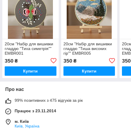
20см "Набір для вишивки
20см "Набір для вишивки
20см
гладдю "Тиха симетрія""
гладдю "Тиша високих
глад
EMBR001
гір"" EMBR005
EMB
350
350
350
₴
₴
Купити
Купити
Про нас
99% позитивних з 475 відгуків за рік
Працює з 23.11.2014
м. Київ
Київ, Україна