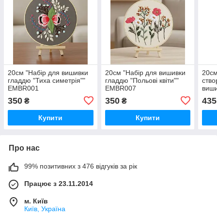
20см "Набір для вишивки
20см "Набір для вишивки
20см
гладдю "Тиха симетрія""
гладдю "Польові квіти""
ство
EMBR001
EMBR007
виши
пол
350
350
435
₴
₴
Купити
Купити
Про нас
99% позитивних з 476 відгуків за рік
Працює з 23.11.2014
м. Київ
Київ, Україна